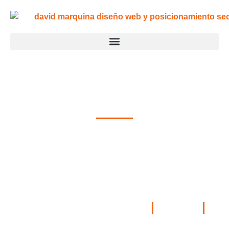
Mejores herramientas
SEO para palabras
clave
Publicado por
David Marquina
11/11/2024
Herramientas SEO
,
Investigación de Palabras Clave