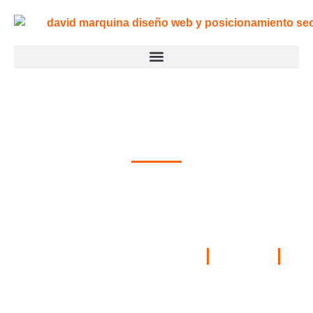
Cómo optimizar tu
sitio web para móviles
Publicado por
David Marquina
07/02/2025
Optimización Móvil
,
SEO Técnico